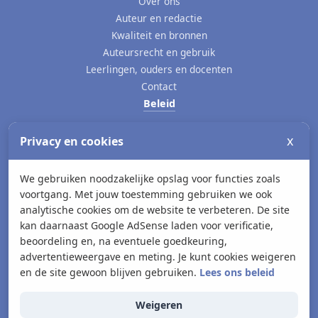
Over ons
Auteur en redactie
Kwaliteit en bronnen
Auteursrecht en gebruik
Leerlingen, ouders en docenten
Contact
Beleid
Privacybeleid
x
Privacy en cookies
Cookies
Advertenties en cookies
Toegankelijkheid
We gebruiken noodzakelijke opslag voor functies zoals
voortgang. Met jouw toestemming gebruiken we ook
Gebruiksvoorwaarden
analytische cookies om de website te verbeteren. De site
Website
kan daarnaast Google AdSense laden voor verificatie,
Home
beoordeling en, na eventuele goedkeuring,
advertentieweergave en meting. Je kunt cookies weigeren
Start hier
en de site gewoon blijven gebruiken.
Lees ons beleid
Toetsen
Examens
Weigeren
Posters en werkbladen