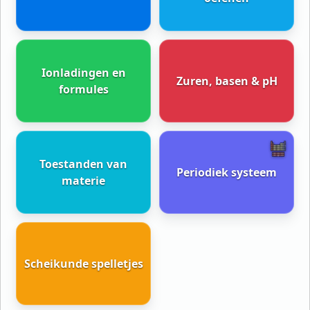
Ionladingen en
Zuren, basen & pH
formules
Toestanden van
Periodiek systeem
materie
Scheikunde spelletjes