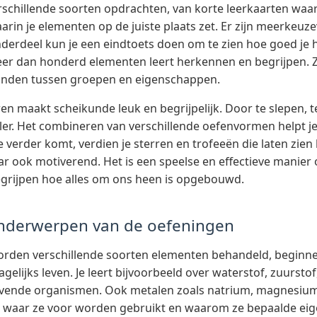
rschillende soorten opdrachten, van korte leerkaarten wa
rin je elementen op de juiste plaats zet. Er zijn meerkeu
nderdeel kun je een eindtoets doen om te zien hoe goed je he
er dan honderd elementen leert herkennen en begrijpen. Zo
anden tussen groepen en eigenschappen.
en maakt scheikunde leuk en begrijpelijk. Door te slepen, te
eller. Het combineren van verschillende oefenvormen helpt 
 verder komt, verdien je sterren en trofeeën die laten zien 
ar ook motiverend. Het is een speelse en effectieve manie
egrijpen hoe alles om ons heen is opgebouwd.
derwerpen van de oefeningen
orden verschillende soorten elementen behandeld, begin
gelijks leven. Je leert bijvoorbeeld over waterstof, zuurstof,
 levende organismen. Ook metalen zoals natrium, magnesium
ert waar ze voor worden gebruikt en waarom ze bepaalde e