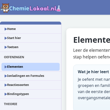
Home
Element
Start hier
Toetsen
Leer de elementen
stap helpen oefen
OEFENINGEN
Elementen
Wat je hier leert
Ionladingen en Formules
Je oefent met na
Reactiesoorten
groepen en famil
van de eerste de
Bindingstypen
overgangsmetale
THEORIE