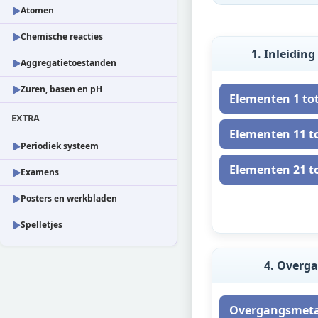
Atomen
Chemische reacties
1. Inleidin
Aggregatietoestanden
Zuren, basen en pH
Elementen 1 tot
EXTRA
Elementen 11 to
Periodiek systeem
Elementen 21 to
Examens
Posters en werkbladen
Spelletjes
4. Overg
Overgangsmeta