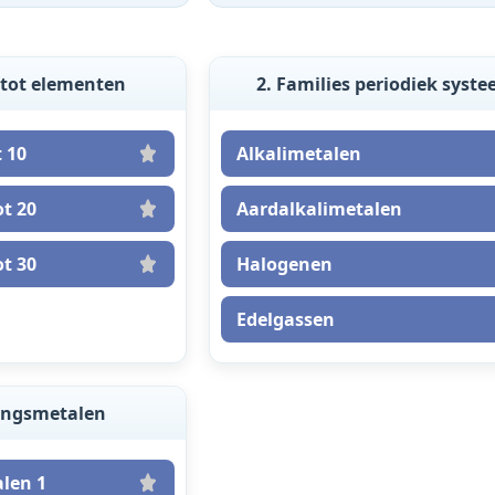
g tot elementen
2. Families periodiek syst
 10
Alkalimetalen
t 20
Aardalkalimetalen
t 30
Halogenen
Edelgassen
angsmetalen
len 1