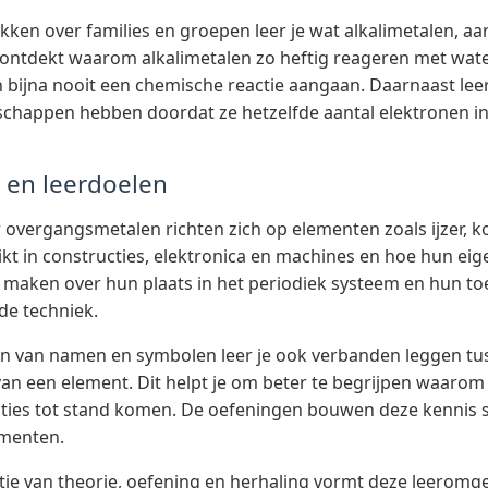
ken over families en groepen leer je wat alkalimetalen, a
ontdekt waarom alkalimetalen zo heftig reageren met wat
bijna nooit een chemische reactie aangaan. Daarnaast lee
schappen hebben doordat ze hetzelfde aantal elektronen in 
 en leerdoelen
overgangsmetalen richten zich op elementen zoals ijzer, ko
t in constructies, elektronica en machines en hoe hun eig
maken over hun plaats in het periodiek systeem en hun to
de techniek.
n van namen en symbolen leer je ook verbanden leggen tu
an een element. Dit helpt je om beter te begrijpen waarom
ties tot stand komen. De oefeningen bouwen deze kennis st
ementen.
e van theorie, oefening en herhaling vormt deze leeromge