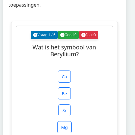
toepassingen.
Vraag
1
/
6
Goed:
0
Fout:
0
Wat is het symbool van
Beryllium?
Ca
Be
Sr
Mg