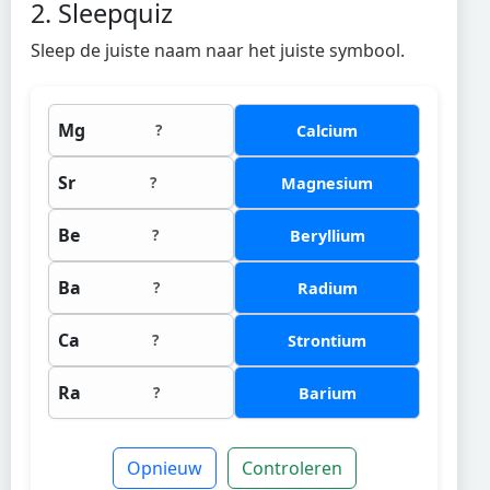
2. Sleepquiz
Sleep de juiste naam naar het juiste symbool.
Mg
?
Calcium
Sr
?
Magnesium
Be
?
Beryllium
Ba
?
Radium
Ca
?
Strontium
Ra
?
Barium
Opnieuw
Controleren