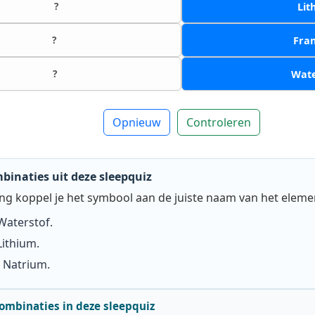
?
Lit
?
Fra
?
Wate
Opnieuw
Controleren
inaties uit deze sleepquiz
ng koppel je het symbool aan de juiste naam van het eleme
Waterstof
.
Lithium
.
j
Natrium
.
 combinaties in deze sleepquiz