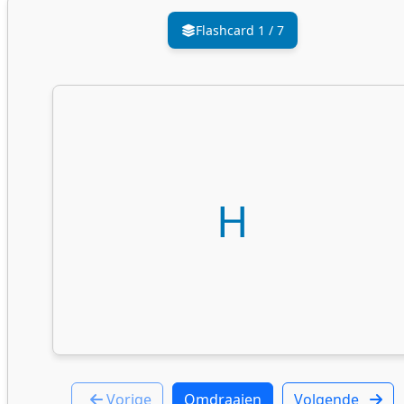
Flashcard
1
/
7
H
Vorige
Omdraaien
Volgende