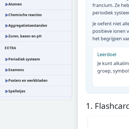
Atomen
francium. Ze heb
periodiek systee
Chemische reacties
Je oefent niet a
Aggregatietoestanden
positieve ionen
Zuren, basen en pH
het begrijpen va
EXTRA
Leerdoel
Periodiek systeem
Je kunt alkal
Examens
groep, symbol
Posters en werkbladen
Spelletjes
1. Flashcar