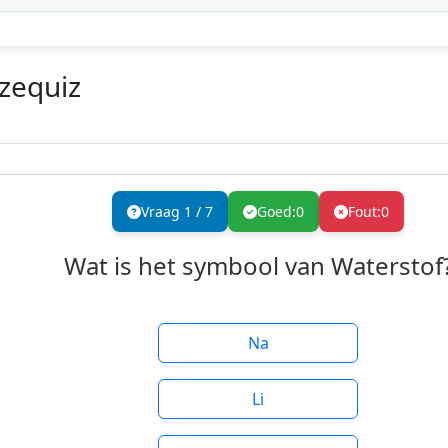
zequiz
Vraag
1
/
7
Goed:
0
Fout:
0
Wat is het symbool van Waterstof
Na
Li