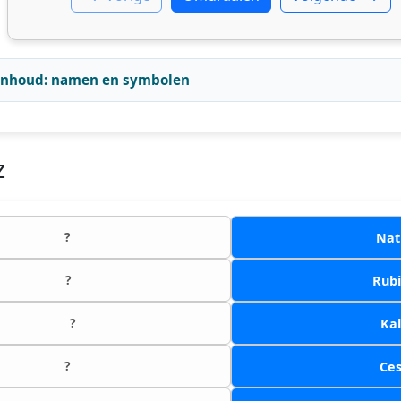
 inhoud: namen en symbolen
z
?
Nat
?
Rub
?
Ka
?
Ce