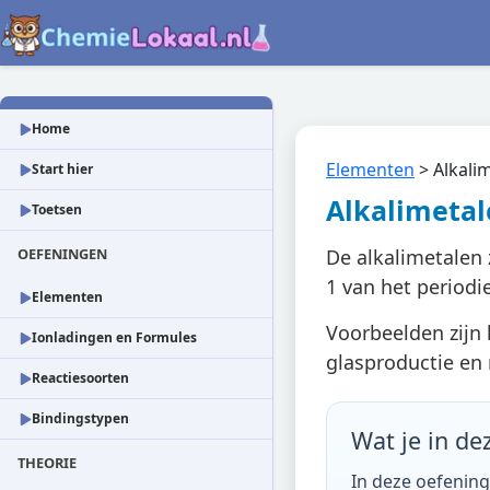
Home
Elementen
>
Alkali
Start hier
Alkalimetal
Toetsen
OEFENINGEN
De alkalimetalen 
1 van het periodi
Elementen
Voorbeelden zijn l
Ionladingen en Formules
glasproductie en
Reactiesoorten
Bindingstypen
Wat je in de
THEORIE
In deze oefening