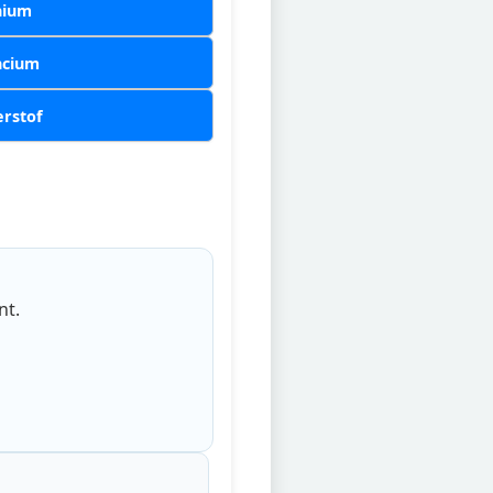
hium
ncium
rstof
nt.