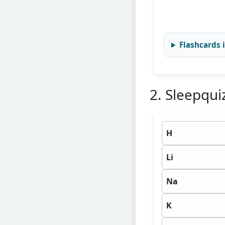
Flashcards
2. Sleepqui
H
Li
Na
K