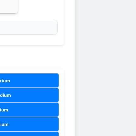
rium
idium
lium
sium