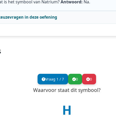
t is het symbool van Natrium?
Antwoord:
Na
.
keuzevragen in deze oefening
s
Vraag
1
/
7
0
0
Waarvoor staat dit symbool?
H