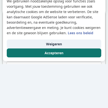
We gebruiken noodzakelijke opslag voor functies zoals
voortgang. Met jouw toestemming gebruiken we ook
analytische cookies om de website te verbeteren. De site
kan daarnaast Google AdSense laden voor verificatie,
Andere Onderwerpen
beoordeling en, na eventuele goedkeuring,
advertentieweergave en meting. Je kunt cookies weigeren
Wat is een Atoom?
en de site gewoon blijven gebruiken.
Lees ons beleid
Atoomtheorie
Weigeren
Toets basis atomen
Accepteren
Hoofddelen Atoom
Massa en Volume
EXTRA UITLEG
Ionen verklaren met elektronenverlies of