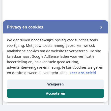
x
Privacy en cookies
We gebruiken noodzakelijke opslag voor functies zoals
voortgang. Met jouw toestemming gebruiken we ook
analytische cookies om de website te verbeteren. De site
kan daarnaast Google AdSense laden voor verificatie,
Andere Onderwerpen
beoordeling en, na eventuele goedkeuring,
advertentieweergave en meting. Je kunt cookies weigeren
Wat is een Atoom?
en de site gewoon blijven gebruiken.
Lees ons beleid
Atoomtheorie
Weigeren
Toets basis atomen
Accepteren
Hoofddelen Atoom
Massa & Grootte