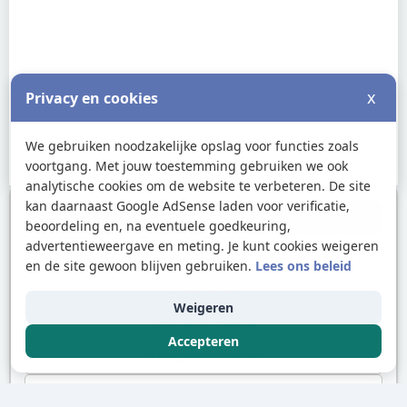
x
Privacy en cookies
We gebruiken noodzakelijke opslag voor functies zoals
voortgang. Met jouw toestemming gebruiken we ook
analytische cookies om de website te verbeteren. De site
kan daarnaast Google AdSense laden voor verificatie,
Andere Onderwerpen
beoordeling en, na eventuele goedkeuring,
advertentieweergave en meting. Je kunt cookies weigeren
Wat is een Atoom?
en de site gewoon blijven gebruiken.
Lees ons beleid
Atoomtheorie
Weigeren
Toets basis atomen
Accepteren
Belangrijkste Deeltjes
Massa & Grootte