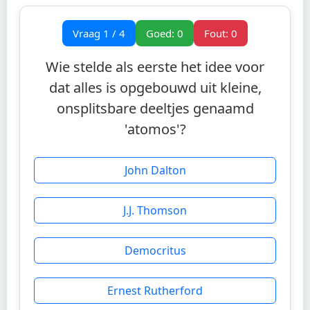
Vraag
1
/
4
Goed:
0
Fout:
0
Wie stelde als eerste het idee voor
dat alles is opgebouwd uit kleine,
onsplitsbare deeltjes genaamd
'atomos'?
John Dalton
J.J. Thomson
Democritus
Ernest Rutherford