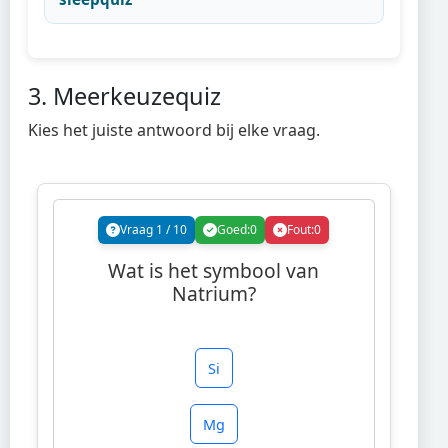
3. Meerkeuzequiz
Kies het juiste antwoord bij elke vraag.
Vraag
1
/
10
Goed:
0
Fout:
0
Wat is het symbool van
Natrium?
Si
Mg