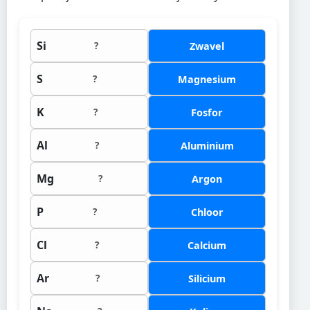
Si
?
Zwavel
S
?
Magnesium
K
?
Fosfor
Al
?
Aluminium
Mg
?
Argon
P
?
Chloor
Cl
?
Calcium
Ar
?
Silicium