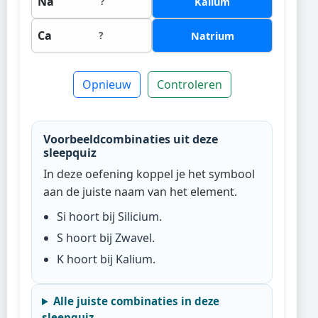
Na
?
Kalium
Ca
?
Natrium
Opnieuw
Controleren
Voorbeeldcombinaties uit deze
sleepquiz
In deze oefening koppel je het symbool
aan de juiste naam van het element.
Si
hoort bij
Silicium
.
S
hoort bij
Zwavel
.
K
hoort bij
Kalium
.
Alle juiste combinaties in deze
sleepquiz