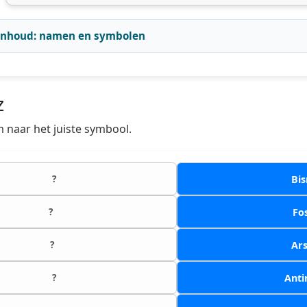
 inhoud: namen en symbolen
z
m naar het juiste symbool.
?
Bi
?
Fo
?
Ar
?
Ant