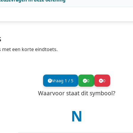
s
s met een korte eindtoets.
Vraag
1
/
5
0
0
Waarvoor staat dit symbool?
N