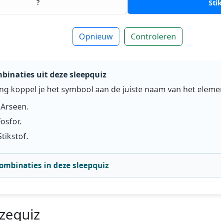
?
Sti
Opnieuw
Controleren
inaties uit deze sleepquiz
ng koppel je het symbool aan de juiste naam van het eleme
j
Arseen
.
Fosfor
.
Stikstof
.
 combinaties in deze sleepquiz
zequiz