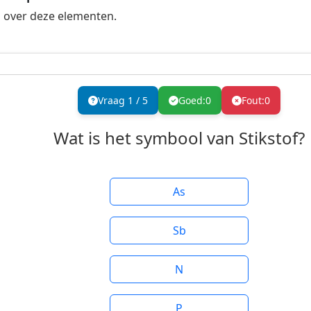
 over deze elementen.
Vraag
1
/
5
Goed:
0
Fout:
0
Wat is het symbool van Stikstof?
As
Sb
N
P