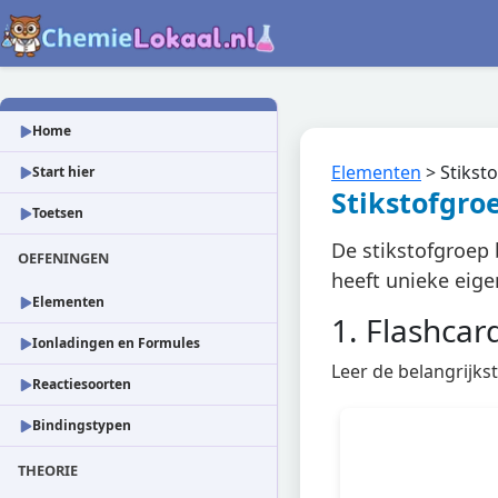
Home
Elementen
>
Stikst
Start hier
Stikstofgro
Toetsen
De stikstofgroep 
OEFENINGEN
heeft unieke eig
Elementen
1. Flashcar
Ionladingen en Formules
Leer de belangrijkst
Reactiesoorten
Bindingstypen
THEORIE