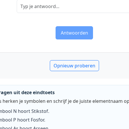
Antwoorden
Opnieuw proberen
agen uit deze eindtoets
s herken je symbolen en schrijf je de juiste elementnaam op
ymbool
N
hoort
Stikstof
.
ymbool
P
hoort
Fosfor
.
ymbool
As
hoort
Arseen
.