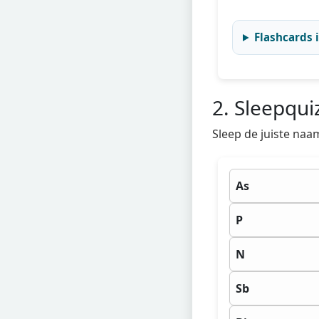
Flashcards
2. Sleepqui
Sleep de juiste naa
As
P
N
Sb