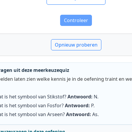
Controleer
Opnieuw proberen
ragen uit deze meerkeuzequiz
lden laten zien welke kennis je in de oefening traint en we
t is het symbool van Stikstof?
Antwoord:
N
.
t is het symbool van Fosfor?
Antwoord:
P
.
t is het symbool van Arseen?
Antwoord:
As
.
keuzevragen in deze oefening