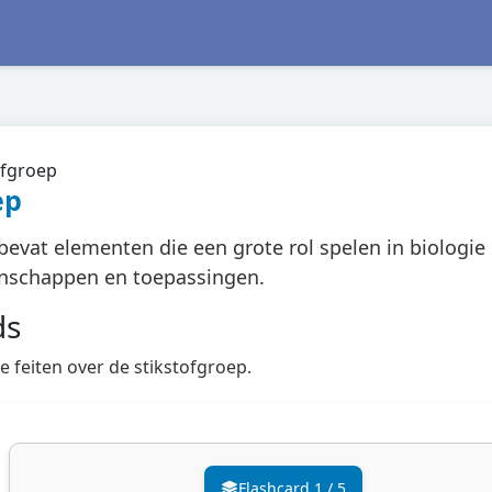
ofgroep
ep
bevat elementen die een grote rol spelen in biologie 
enschappen en toepassingen.
ds
e feiten over de stikstofgroep.
Flashcard
1
/
5