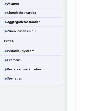
Atomen
Chemische reacties
Aggregatietoestanden
Zuren, basen en pH
EXTRA
Periodiek systeem
Examens
Posters en werkbladen
Spelletjes