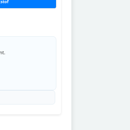
kstof
nt.