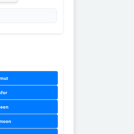
smut
sfor
seen
imoon