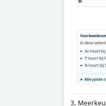
Bi
Voorbeeldcomb
In deze oefeni
As
hoort bi
P
hoort bij
N
hoort bij
Alle juiste
3. Meerkeu