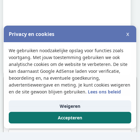
x
Privacy en cookies
We gebruiken noodzakelijke opslag voor functies zoals
voortgang. Met jouw toestemming gebruiken we ook
analytische cookies om de website te verbeteren. De site
kan daarnaast Google AdSense laden voor verificatie,
beoordeling en, na eventuele goedkeuring,
advertentieweergave en meting. Je kunt cookies weigeren
Andere oefeningen
en de site gewoon blijven gebruiken.
Lees ons beleid
Zuurstofgroep
Weigeren
Overgangsmetalen 2
Accepteren
Overgangsmetalen 3
Periodiek systeem