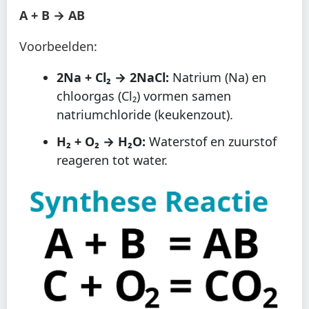
A + B → AB
Voorbeelden:
2Na + Cl₂ → 2NaCl:
Natrium (Na) en
chloorgas (Cl₂) vormen samen
natriumchloride (keukenzout).
H₂ + O₂ → H₂O:
Waterstof en zuurstof
reageren tot water.