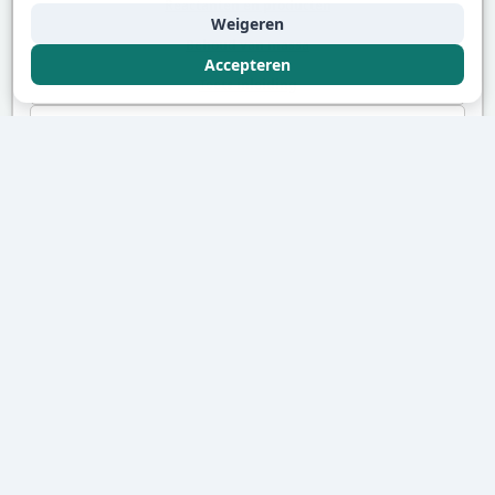
Reactanten en producten
Weigeren
Behoud van massa
Accepteren
Toets inleiding
Ontledingsreacties
EXTRA UITLEG
Waarom synthesereacties vaak
eenvoudiger lijken dan ze zijn
Bij een synthesereactie vormen twee of meer stoffen
samen een nieuwe stof. De kunst is om niet alleen het
patroon te herkennen, maar ook te controleren of de
formule klopt.