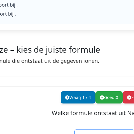
ort bij
.
ort bij
.
e – kies de juiste formule
rmule die ontstaat uit de gegeven ionen.
Vraag
1
/
4
Goed:
0
F
Welke formule ontstaat uit Na