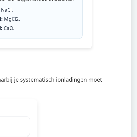
NaCl
.
:
MgCl2
.
:
CaO
.
arbij je systematisch ionladingen moet