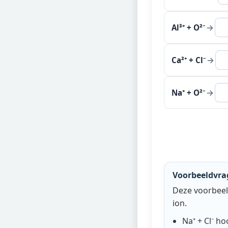
→
Al³⁺ + O²⁻
→
Ca²⁺ + Cl⁻
→
Na⁺ + O²⁻
Voorbeeldvra
Deze voorbeel
ion.
Na⁺ + Cl⁻
hoo