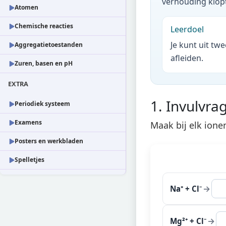
verhouding klopt 
Atomen
Chemische reacties
Leerdoel
Je kunt uit tw
Aggregatietoestanden
afleiden.
Zuren, basen en pH
EXTRA
1. Invulvra
Periodiek systeem
Examens
Maak bij elk ione
Posters en werkbladen
Spelletjes
→
Na⁺ + Cl⁻
→
Mg²⁺ + Cl⁻