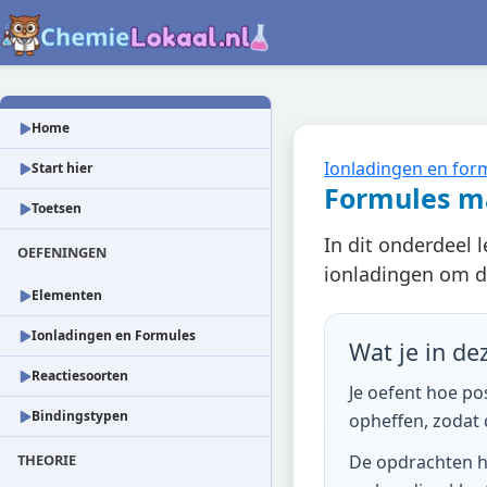
Home
Ionladingen en for
Start hier
Formules m
Toetsen
In dit onderdeel 
OEFENINGEN
ionladingen om de
Elementen
Ionladingen en Formules
Wat je in de
Reactiesoorten
Je oefent hoe po
Bindingstypen
opheffen, zodat 
THEORIE
De opdrachten he