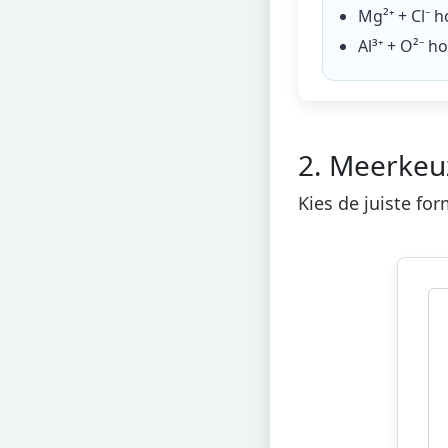
Mg²⁺ + Cl⁻
ho
Al³⁺ + O²⁻
ho
2. Meerkeuz
Kies de juiste fo