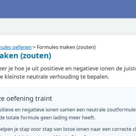
mules oefenen
>
Formules maken (zouten)
aken (zouten)
leer je hoe je uit positieve en negatieve ionen de jui
 kleinste neutrale verhouding te bepalen.
ze oefening traint
sitieve en negatieve ionen samen een neutrale zoutformul
de totale formule geen lading meer heeft.
lpen je stap voor stap van losse ionen naar een correcte c