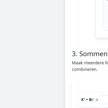
3. Sommen 
Maak meerdere fo
combineren.
→
K⁺ + Br⁻