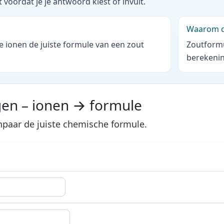
voordat je je antwoord kiest of invult.
Waarom di
ee ionen de juiste formule van een zout
Zoutformu
berekenin
gen – ionen → formule
npaar de juiste chemische formule.