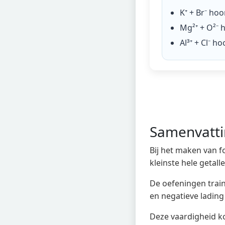
K⁺ + Br⁻
hoor
Mg²⁺ + O²⁻
h
Al³⁺ + Cl⁻
hoo
Samenvatt
Bij het maken van f
kleinste hele getall
De oefeningen traine
en negatieve lading
Deze vaardigheid ko