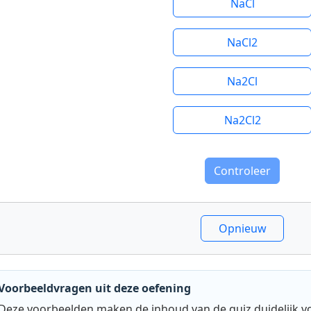
NaCl
NaCl2
Na2Cl
Na2Cl2
Controleer
Opnieuw
Voorbeeldvragen uit deze oefening
Deze voorbeelden maken de inhoud van de quiz duidelijk v