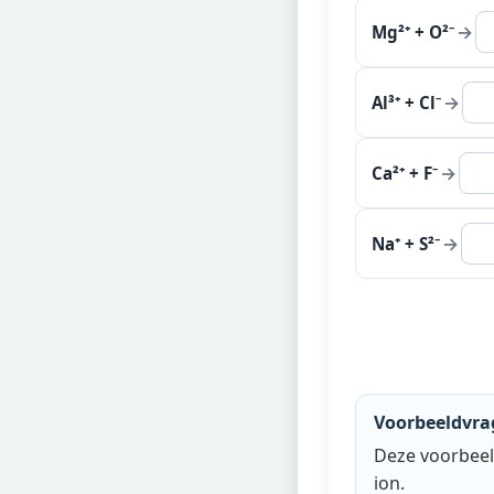
→
Mg²⁺ + O²⁻
→
Al³⁺ + Cl⁻
→
Ca²⁺ + F⁻
→
Na⁺ + S²⁻
Voorbeeldvra
Deze voorbeel
ion.