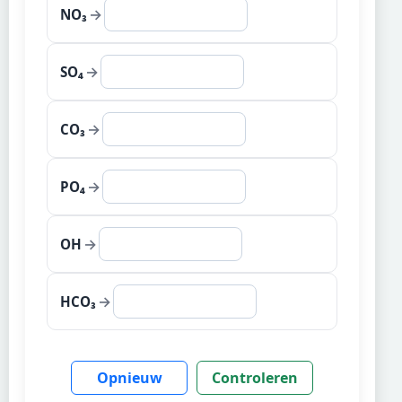
→
NO₃
→
SO₄
→
CO₃
→
PO₄
→
OH
→
HCO₃
Opnieuw
Controleren