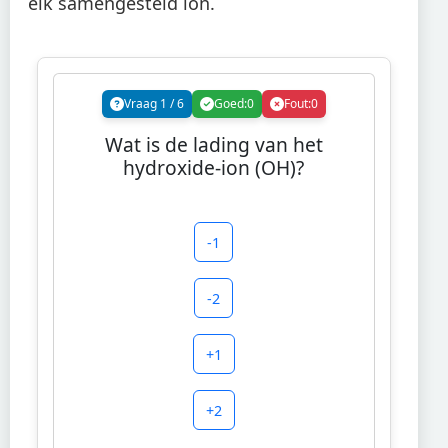
elk samengesteld ion.
Vraag
1
/
6
Goed:
0
Fout:
0
Wat is de lading van het
hydroxide-ion (OH)?
-1
-2
+1
+2