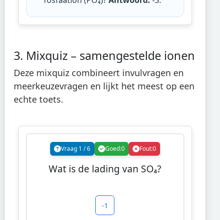
fosfaation (PO₄)?
Antwoord:
-3
.
3. Mixquiz – samengestelde ionen
Deze mixquiz combineert invulvragen en
meerkeuzevragen en lijkt het meest op een
echte toets.
Vraag
1
/
6
Goed:
0
Fout:
0
Wat is de lading van SO₄?
-1