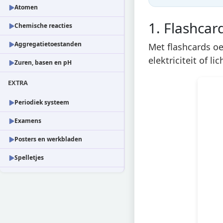
Atomen
1. Flashcar
Chemische reacties
Aggregatietoestanden
Met flashcards oe
elektriciteit of l
Zuren, basen en pH
EXTRA
Periodiek systeem
Examens
Posters en werkbladen
Spelletjes