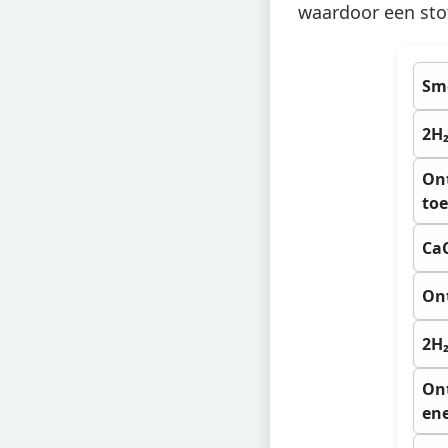
waardoor een sto
Sme
2H₂
On
to
CaC
Ont
2H₂
Ont
ene