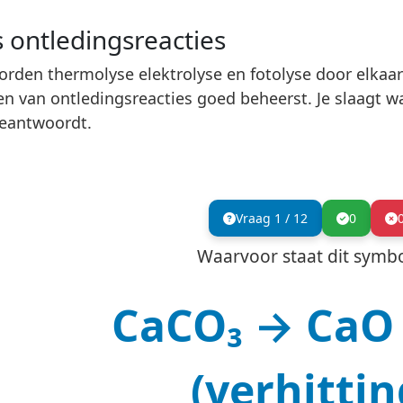
s ontledingsreacties
orden thermolyse elektrolyse en fotolyse door elkaar g
n van ontledingsreacties goed beheerst. Je slaagt w
eantwoordt.
Vraag
1
/
12
0
Waarvoor staat dit symb
CaCO₃ → CaO 
(verhittin