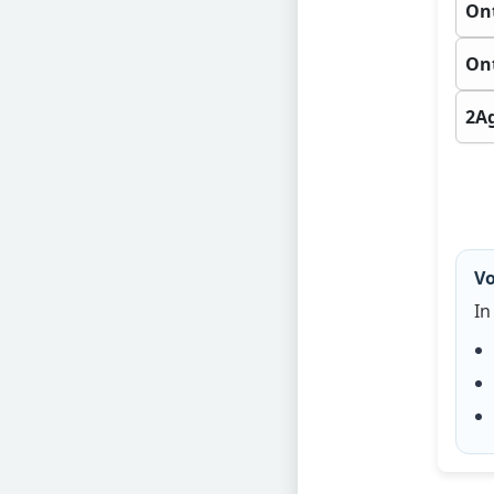
Ont
Ont
2Ag
Vo
In