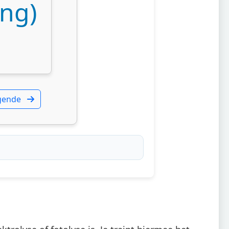
ing)
gende