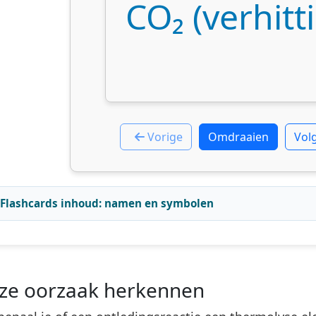
CO₂ (verhitt
Vorige
Omdraaien
Vol
Flashcards inhoud: namen en symbolen
ze oorzaak herkennen