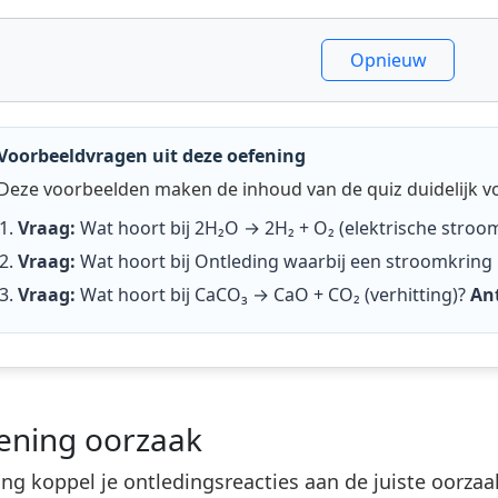
Opnieuw
Voorbeeldvragen uit deze oefening
Deze voorbeelden maken de inhoud van de quiz duidelijk v
Vraag:
Wat hoort bij 2H₂O → 2H₂ + O₂ (elektrische stroo
Vraag:
Wat hoort bij Ontleding waarbij een stroomkring 
Vraag:
Wat hoort bij CaCO₃ → CaO + CO₂ (verhitting)?
An
fening oorzaak
ing koppel je ontledingsreacties aan de juiste oorzaa