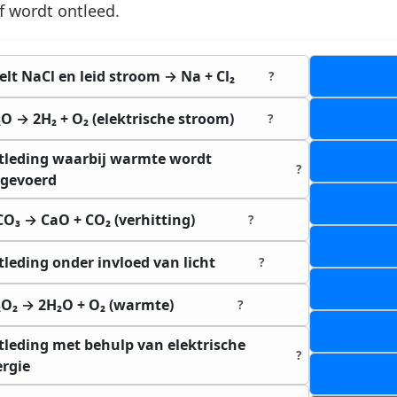
f wordt ontleed.
lt NaCl en leid stroom → Na + Cl₂
?
O → 2H₂ + O₂ (elektrische stroom)
?
tleding waarbij warmte wordt
?
egevoerd
O₃ → CaO + CO₂ (verhitting)
?
leding onder invloed van licht
?
O₂ → 2H₂O + O₂ (warmte)
?
leding met behulp van elektrische
?
rgie