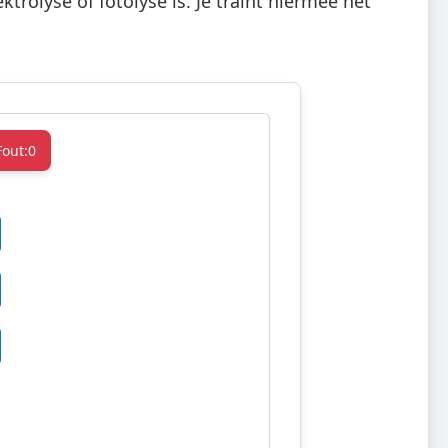
trolyse of fotolyse is. Je traint hiermee het
Fout:
0