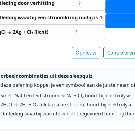
leding door verhitting
?
leding waarbij een stroomkring nodig is
?
Cl → 2Ag + Cl₂ (licht)
?
Opnieuw
Controleren
orbeeldcombinaties uit deze sleepquiz
 deze oefening koppel je een symbool aan de juiste naam of
Smelt NaCl en leid stroom → Na + Cl₂
hoort bij
elektrolyse
.
2H₂O → 2H₂ + O₂ (elektrische stroom)
hoort bij
elektrolyse
.
Ontleding waarbij warmte wordt toegevoerd
hoort bij
the