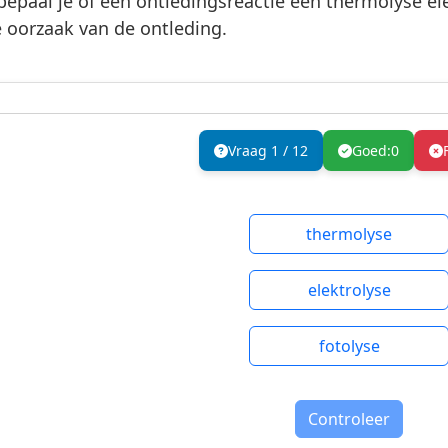
bepaal je of een ontledingsreactie een thermolyse elek
 oorzaak van de ontleding.
Vraag
1
/
12
Goed:
0
thermolyse
elektrolyse
fotolyse
Controleer