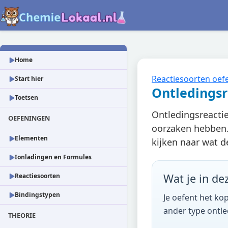
Home
Reactiesoorten oef
Start hier
Ontledingsr
Toetsen
Ontledingsreactie
OEFENINGEN
oorzaken hebben. 
Elementen
kijken naar wat d
Ionladingen en Formules
Wat je in de
Reactiesoorten
Bindingstypen
Je oefent het ko
ander type ontle
THEORIE