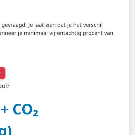
evraagd. Je laat zien dat je het verschil
anneer je minimaal vijfentachtig procent van
0
ool?
+ CO₂
g)