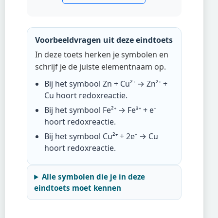
Voorbeeldvragen uit deze eindtoets
In deze toets herken je symbolen en
schrijf je de juiste elementnaam op.
Bij het symbool
Zn + Cu²⁺ → Zn²⁺ +
Cu
hoort
redoxreactie
.
Bij het symbool
Fe²⁺ → Fe³⁺ + e⁻
hoort
redoxreactie
.
Bij het symbool
Cu²⁺ + 2e⁻ → Cu
hoort
redoxreactie
.
Alle symbolen die je in deze
eindtoets moet kennen