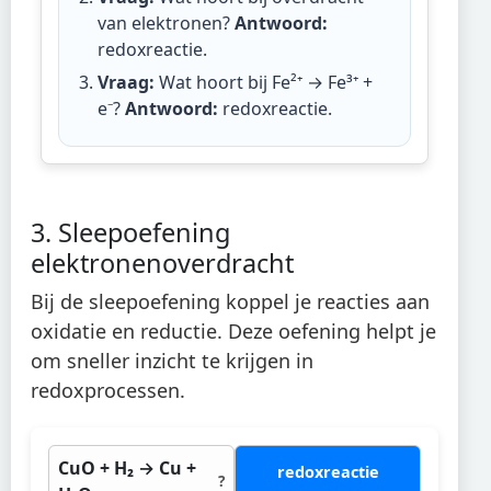
van elektronen?
Antwoord:
redoxreactie
.
Vraag:
Wat hoort bij Fe²⁺ → Fe³⁺ +
e⁻?
Antwoord:
redoxreactie
.
3. Sleepoefening
elektronenoverdracht
Bij de sleepoefening koppel je reacties aan
oxidatie en reductie. Deze oefening helpt je
om sneller inzicht te krijgen in
redoxprocessen.
CuO + H₂ → Cu +
redoxreactie
?