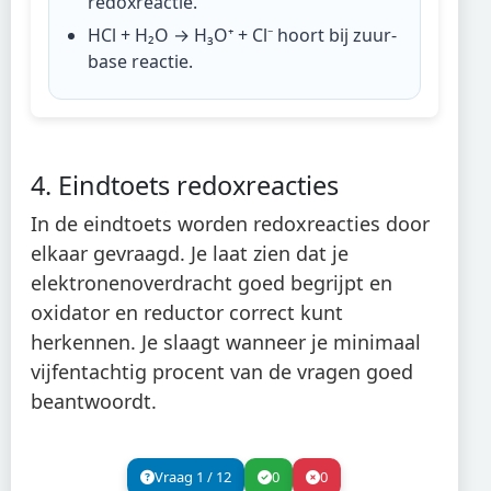
redoxreactie
.
HCl + H₂O → H₃O⁺ + Cl⁻
hoort bij
zuur-
base reactie
.
4. Eindtoets redoxreacties
In de eindtoets worden redoxreacties door
elkaar gevraagd. Je laat zien dat je
elektronenoverdracht goed begrijpt en
oxidator en reductor correct kunt
herkennen. Je slaagt wanneer je minimaal
vijfentachtig procent van de vragen goed
beantwoordt.
Vraag
1
/
12
0
0