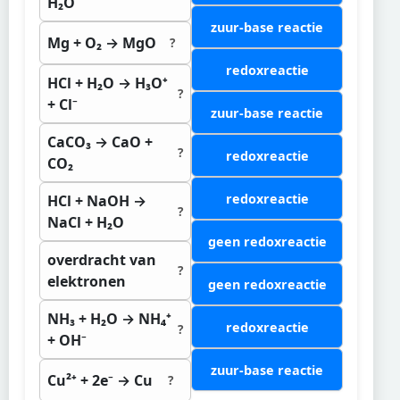
H₂O
zuur-base reactie
Mg + O₂ → MgO
?
redoxreactie
HCl + H₂O → H₃O⁺
?
+ Cl⁻
zuur-base reactie
CaCO₃ → CaO +
?
redoxreactie
CO₂
redoxreactie
HCl + NaOH →
?
NaCl + H₂O
geen redoxreactie
overdracht van
?
elektronen
geen redoxreactie
NH₃ + H₂O → NH₄⁺
redoxreactie
?
+ OH⁻
zuur-base reactie
Cu²⁺ + 2e⁻ → Cu
?