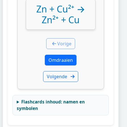
Zn + Cu²⁺ →
Zn²⁺ + Cu
Vorige
Omdraaien
Volgende
Flashcards inhoud: namen en
symbolen