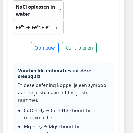
NaCl oplossen in
?
water
Fe²⁺ → Fe³⁺ + e⁻
?
Opnieuw
Controleren
Voorbeeldcombinaties uit deze
sleepquiz
In deze oefening koppel je een symbool
aan de juiste naam of het juiste
nummer.
CuO + H₂ → Cu + H₂O
hoort bij
redoxreactie
.
Mg + O₂ → MgO
hoort bij