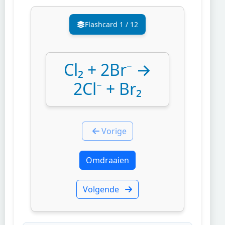
Flashcard
1
/
12
Cl₂ + 2Br⁻ →
2Cl⁻ + Br₂
Vorige
Omdraaien
Volgende