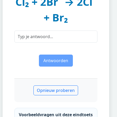
Cl₂ + 2Br⁻ → 2Cl⁻
+ Br₂
Antwoorden
Opnieuw proberen
Voorbeeldvragen uit deze eindtoets