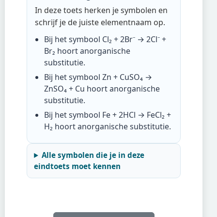
In deze toets herken je symbolen en
schrijf je de juiste elementnaam op.
Bij het symbool
Cl₂ + 2Br⁻ → 2Cl⁻ +
Br₂
hoort
anorganische
substitutie
.
Bij het symbool
Zn + CuSO₄ →
ZnSO₄ + Cu
hoort
anorganische
substitutie
.
Bij het symbool
Fe + 2HCl → FeCl₂ +
H₂
hoort
anorganische substitutie
.
Alle symbolen die je in deze
eindtoets moet kennen