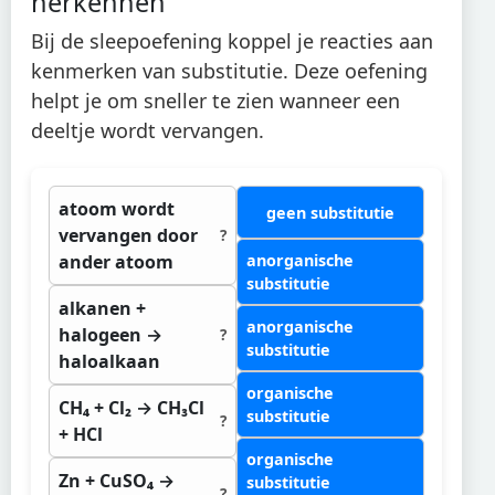
herkennen
Bij de sleepoefening koppel je reacties aan
kenmerken van substitutie. Deze oefening
helpt je om sneller te zien wanneer een
deeltje wordt vervangen.
atoom wordt
geen substitutie
vervangen door
?
ander atoom
anorganische
substitutie
alkanen +
anorganische
halogeen →
?
substitutie
haloalkaan
organische
CH₄ + Cl₂ → CH₃Cl
substitutie
?
+ HCl
organische
Zn + CuSO₄ →
substitutie
?