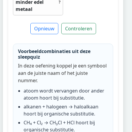
minder edel
?
metaal
Opnieuw
Controleren
Voorbeeldcombinaties uit deze
sleepquiz
In deze oefening koppel je een symbool
aan de juiste naam of het juiste
nummer.
atoom wordt vervangen door ander
atoom
hoort bij
substitutie
.
alkanen + halogeen → haloalkaan
hoort bij
organische substitutie
.
CH₄ + Cl₂ → CH₃Cl + HCl
hoort bij
organische substitutie
.