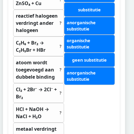
ZnSO₄ + Cu
substitutie
reactief halogeen
verdringt ander
anorganische
?
substitutie
halogeen
organische
C₂H₆ + Br₂ →
?
substitutie
C₂H₅Br + HBr
geen substitutie
atoom wordt
toegevoegd aan
?
anorganische
dubbele binding
substitutie
Cl₂ + 2Br⁻ → 2Cl⁻ +
?
Br₂
HCl + NaOH →
?
NaCl + H₂O
metaal verdringt