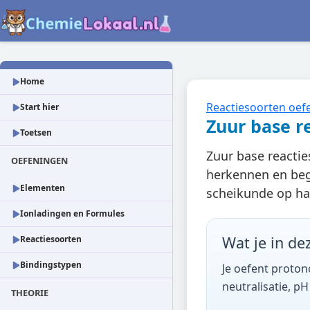
Home
Reactiesoorten oef
Start hier
Zuur base r
Toetsen
Zuur base reactie
OEFENINGEN
herkennen en begr
Elementen
scheikunde op ha
Ionladingen en Formules
Wat je in de
Reactiesoorten
Bindingstypen
Je oefent proton
neutralisatie, pH
THEORIE