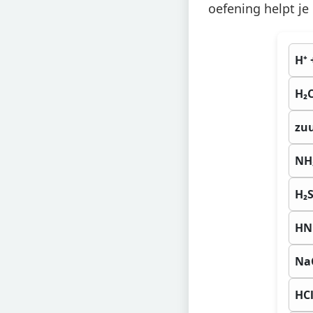
oefening helpt je 
H⁺ 
H₂C
zuu
NH₃
H₂
HN
NaC
HC