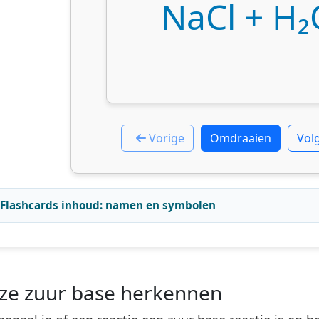
NaCl + H₂
Vorige
Omdraaien
Vol
Flashcards inhoud: namen en symbolen
ze zuur base herkennen