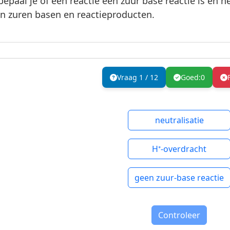
epaal je of een reactie een zuur base reactie is en her
n zuren basen en reactieproducten.
Vraag
1
/
12
Goed:
0
neutralisatie
H⁺-overdracht
geen zuur-base reactie
Controleer