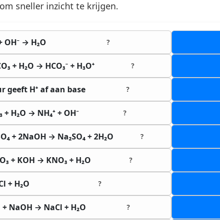
om sneller inzicht te krijgen.
+ OH⁻ → H₂O
?
O₃ + H₂O → HCO₃⁻ + H₃O⁺
?
r geeft H⁺ af aan base
?
 + H₂O → NH₄⁺ + OH⁻
?
SO₄ + 2NaOH → Na₂SO₄ + 2H₂O
?
O₃ + KOH → KNO₃ + H₂O
?
l + H₂O
?
l + NaOH → NaCl + H₂O
?