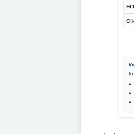
HCl
CH
Vo
In