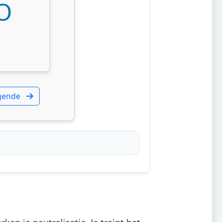
O
gende