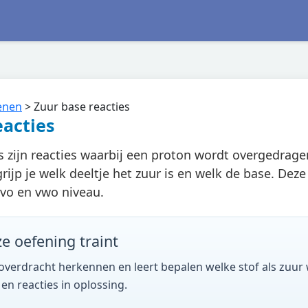
enen
>
Zuur base reacties
eacties
s zijn reacties waarbij een proton wordt overgedragen
ijp je welk deeltje het zuur is en welk de base. Dez
vo en vwo niveau.
ze oefening traint
overdracht herkennen en leert bepalen welke stof als zuur w
 en reacties in oplossing.