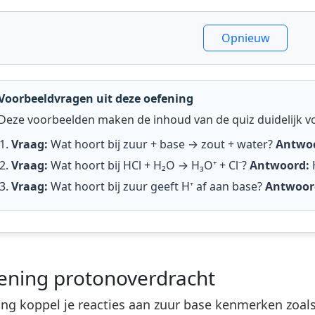
Opnieuw
Voorbeeldvragen uit deze oefening
Deze voorbeelden maken de inhoud van de quiz duidelijk v
Vraag:
Wat hoort bij zuur + base → zout + water?
Antwo
Vraag:
Wat hoort bij HCl + H₂O → H₃O⁺ + Cl⁻?
Antwoord:
Vraag:
Wat hoort bij zuur geeft H⁺ af aan base?
Antwoor
fening protonoverdracht
ing koppel je reacties aan zuur base kenmerken zoa