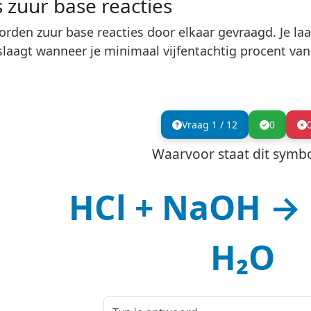
s zuur base reacties
orden zuur base reacties door elkaar gevraagd. Je laa
 slaagt wanneer je minimaal vijfentachtig procent v
Vraag
1
/
12
0
Waarvoor staat dit symb
HCl + NaOH → 
H₂O