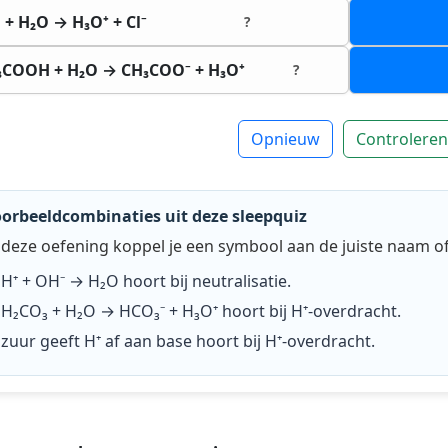
 + H₂O → H₃O⁺ + Cl⁻
?
₃COOH + H₂O → CH₃COO⁻ + H₃O⁺
?
Opnieuw
Controleren
orbeeldcombinaties uit deze sleepquiz
 deze oefening koppel je een symbool aan de juiste naam of
H⁺ + OH⁻ → H₂O
hoort bij
neutralisatie
.
H₂CO₃ + H₂O → HCO₃⁻ + H₃O⁺
hoort bij
H⁺-overdracht
.
zuur geeft H⁺ af aan base
hoort bij
H⁺-overdracht
.