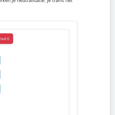
ken je neutralisatie. Je traint het
Fout:
0