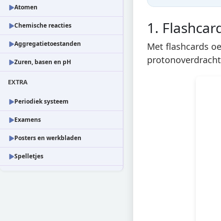
Atomen
1. Flashcar
Chemische reacties
Aggregatietoestanden
Met flashcards oef
protonoverdracht 
Zuren, basen en pH
EXTRA
Periodiek systeem
Examens
Posters en werkbladen
Spelletjes