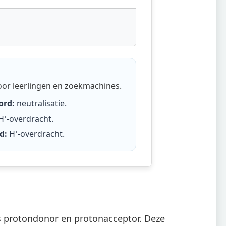
oor leerlingen en zoekmachines.
ord:
neutralisatie
.
H⁺-overdracht
.
d:
H⁺-overdracht
.
ls protondonor en protonacceptor. Deze