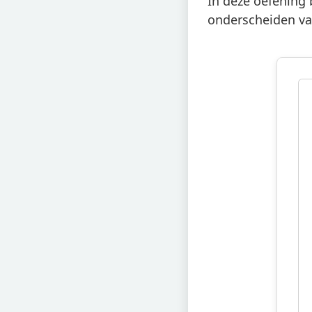
In deze oefening b
onderscheiden va