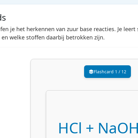
ds
en je het herkennen van zuur base reacties. Je leert 
en welke stoffen daarbij betrokken zijn.
Flashcard
1
/
12
HCl + NaO