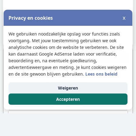
x
Privacy en cookies
We gebruiken noodzakelijke opslag voor functies zoals
voortgang. Met jouw toestemming gebruiken we ook
analytische cookies om de website te verbeteren. De site
kan daarnaast Google AdSense laden voor verificatie,
Andere onderwerpen
beoordeling en, na eventuele goedkeuring,
advertentieweergave en meting. Je kunt cookies weigeren
Wat zijn reacties?
en de site gewoon blijven gebruiken.
Lees ons beleid
Reactanten en producten
Weigeren
Behoud van massa
Accepteren
Toets inleiding
Endotherme reacties