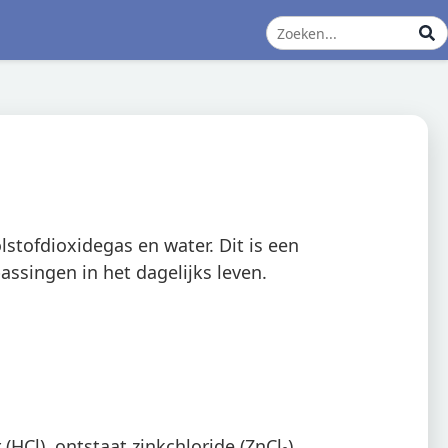
stofdioxidegas en water. Dit is een
ssingen in het dagelijks leven.
HCl), ontstaat zinkchloride (ZnCl₂),