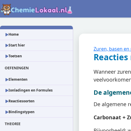
Home
Start hier
Zuren, basen en
Reacties
Toetsen
OEFENINGEN
Wanneer zuren 
veelvoorkomend
Elementen
Ionladingen en Formules
De algemene
Reactiesoorten
De algemene rea
Bindingstypen
Carbonaat + Z
THEORIE
Bijvoorbeeld: w