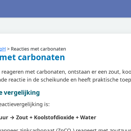
 pH
>
Reacties met carbonaten
 met carbonaten
reageren met carbonaten, ontstaan er een zout, kool
e reactie in de scheikunde en heeft praktische toepa
 vergelijking
ctievergelijking is:
uur → Zout + Koolstofdioxide + Water
anneer zinkcarbonaat (ZnCO₃) reageert met zoutzuur (