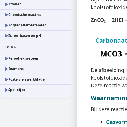
Atomen
koolstofdioxide
Chemische reacties
ZnCO₃ + 2HCl 
Aggregatietoestanden
Zuren, basen en pH
EXTRA
Periodiek systeem
Examens
De afbeelding 
koolstofdioxid
Posters en werkbladen
Deze reactie w
Spelletjes
Waarneminge
Bij deze react
Gasvorm