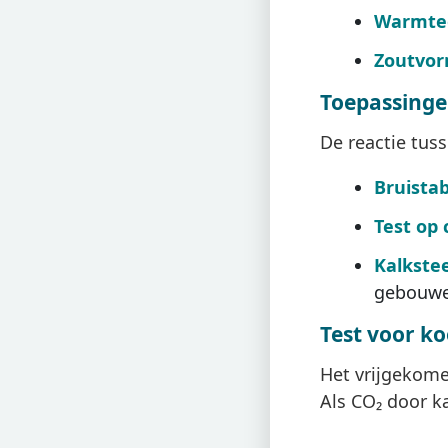
Warmteo
Zoutvor
Toepassinge
De reactie tuss
Bruistab
Test op
Kalkste
gebouwe
Test voor ko
Het vrijgekome
Als CO₂ door k