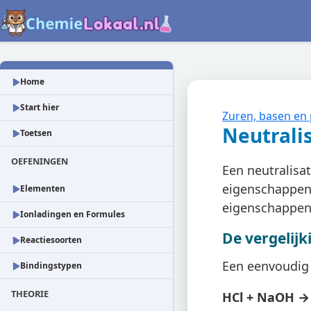
Home
Start hier
Zuren, basen en
Neutralis
Toetsen
OEFENINGEN
Een neutralisa
eigenschappen 
Elementen
eigenschappen
Ionladingen en Formules
De vergelijk
Reactiesoorten
Een eenvoudig 
Bindingstypen
THEORIE
HCl + NaOH →