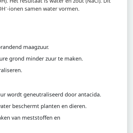
). Het resultaat is water en zout (NaCl). Dit
n OH⁻-ionen samen water vormen.
 brandend maagzuur.
ure grond minder zuur te maken.
aliseren.
uur wordt geneutraliseerd door antacida.
 water beschermt planten en dieren.
maken van meststoffen en