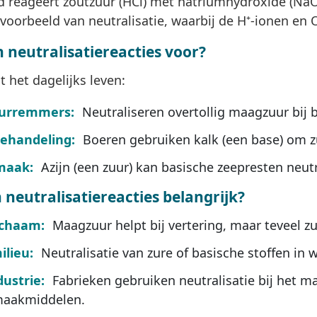
d reageert zoutzuur (HCl) met natriumhydroxide (NaOH
k voorbeeld van neutralisatie, waarbij de H⁺-ionen e
neutralisatiereacties voor?
 het dagelijks leven:
urremmers:
Neutraliseren overtollig maagzuur bij
ehandeling:
Boeren gebruiken kalk (een base) om z
maak:
Azijn (een zuur) kan basische zeepresten neutr
neutralisatiereacties belangrijk?
ichaam:
Maagzuur helpt bij vertering, maar teveel z
ilieu:
Neutralisatie van zure of basische stoffen in
dustrie:
Fabrieken gebruiken neutralisatie bij het 
aakmiddelen.