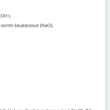
(OH⁻).
 vormt keukenzout (NaCl).