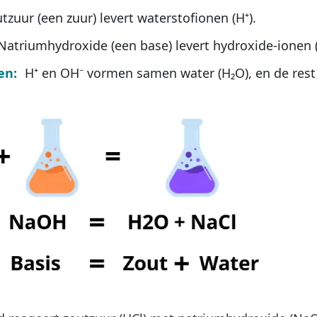
tzuur (een zuur) levert waterstofionen (H⁺).
atriumhydroxide (een base) levert hydroxide-ionen 
en:
H⁺ en OH⁻ vormen samen water (H₂O), en de rest