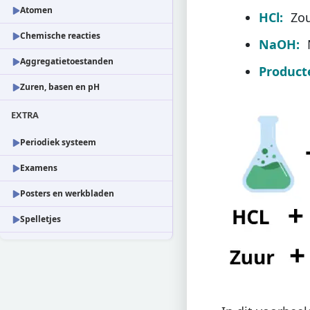
Atomen
HCl:
Zou
Chemische reacties
NaOH:
N
Aggregatietoestanden
Product
Zuren, basen en pH
EXTRA
Periodiek systeem
Examens
Posters en werkbladen
Spelletjes