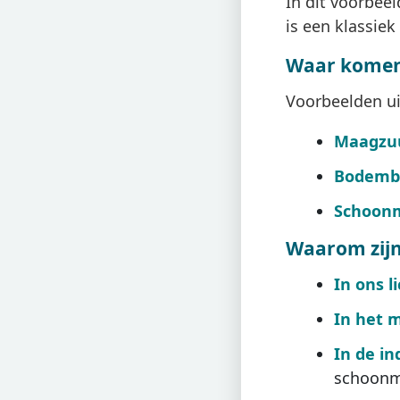
In dit voorbeel
is een klassie
Waar komen 
Voorbeelden uit
Maagzu
Bodemb
Schoon
Waarom zijn 
In ons l
In het m
In de in
schoonm