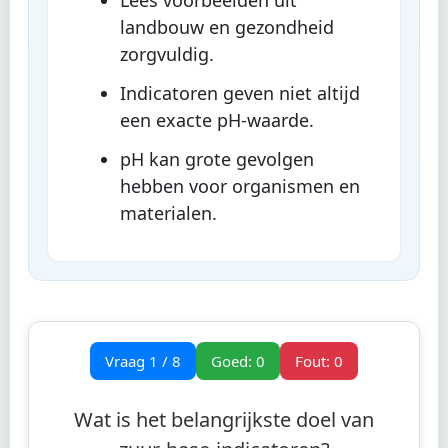
Lees voorbeelden uit
landbouw en gezondheid
zorgvuldig.
Indicatoren geven niet altijd
een exacte pH-waarde.
pH kan grote gevolgen
hebben voor organismen en
materialen.
Vraag
1
/
8
Goed:
0
Fout:
0
Wat is het belangrijkste doel van