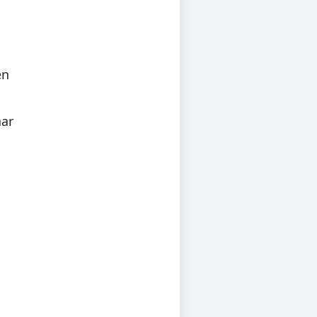
en
ar