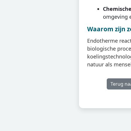
Chemische 
omgeving e
Waarom zijn z
Endotherme reacti
biologische proce
koelingstechnolog
natuur als mensel
Terug na