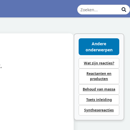
Andere
onderwerpen
Wat zijn reacties?
,
Reactanten en
producten
Behoud van massa
Toets inleiding
Synthesereacties