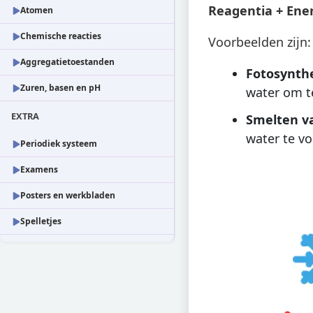
Reagentia + Ene
Atomen
Chemische reacties
Voorbeelden zijn:
Aggregatietoestanden
Fotosynth
Zuren, basen en pH
water om te
EXTRA
Smelten va
water te v
Periodiek systeem
Examens
Posters en werkbladen
Spelletjes