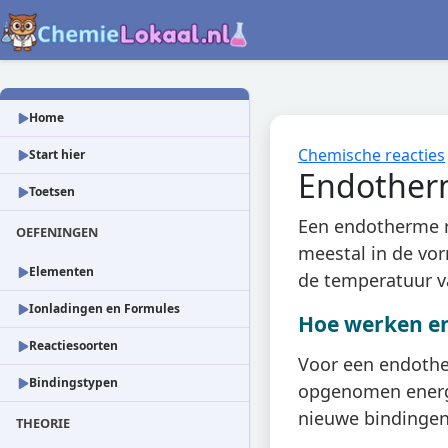
Home
Chemische reacties
Start hier
Endotherm
Toetsen
Een endotherme r
OEFENINGEN
meestal in de vor
Elementen
de temperatuur v
Ionladingen en Formules
Hoe werken e
Reactiesoorten
Voor een endothe
Bindingstypen
opgenomen energi
nieuwe bindingen
THEORIE