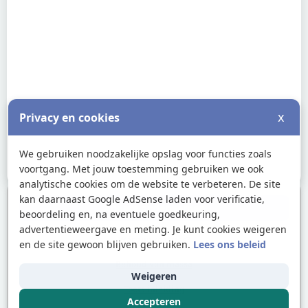
x
Privacy en cookies
We gebruiken noodzakelijke opslag voor functies zoals
voortgang. Met jouw toestemming gebruiken we ook
analytische cookies om de website te verbeteren. De site
kan daarnaast Google AdSense laden voor verificatie,
Andere onderwerpen
beoordeling en, na eventuele goedkeuring,
advertentieweergave en meting. Je kunt cookies weigeren
Wat zijn reacties?
en de site gewoon blijven gebruiken.
Lees ons beleid
Behoud van massa
Weigeren
Toets inleiding
Accepteren