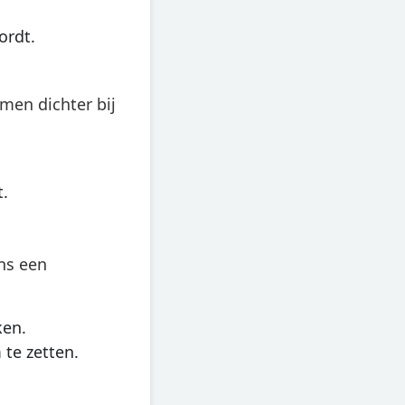
ordt.
men dichter bij
.
ns een
ken.
te zetten.