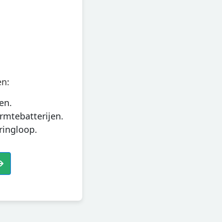
en:
en.
mtebatterijen.
ringloop.