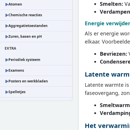
Smelten:
Va
Atomen
Verdampen
Chemische reacties
Energie verwijde
Aggregatietoestanden
Als er energie wo
Zuren, basen en pH
elkaar. Voorbeelde
EXTRA
Bevriezen:
V
Periodiek systeem
Condensere
Examens
Latente warm
Posters en werkbladen
Latente warmte is
Spelletjes
faseovergang, zon
Smeltwarm
Verdampin
Het verwarmi