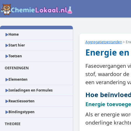
Home
Aggregatietoestanden
>
En
Start hier
Energie en
Toetsen
Faseovergangen vi
OEFENINGEN
stof, waardoor de 
Elementen
een verandering v
Ionladingen en Formules
Hoe beïnvloed
Reactiesoorten
Energie toevoeg
Bindingstypen
Als er energie wo
onderlinge kracht
THEORIE