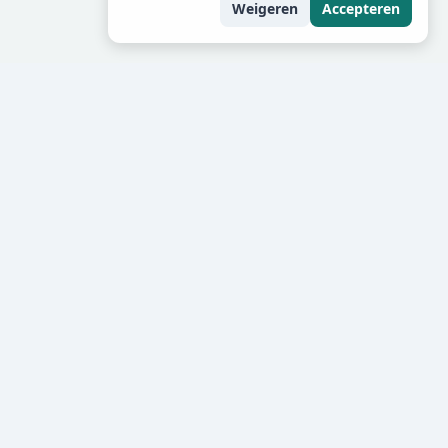
Weigeren
Accepteren
m wordt energie
akte fouten
oegevoerde energie direct als temperatuurstijging zien.
n dat de stof dezelfde stof blijft.