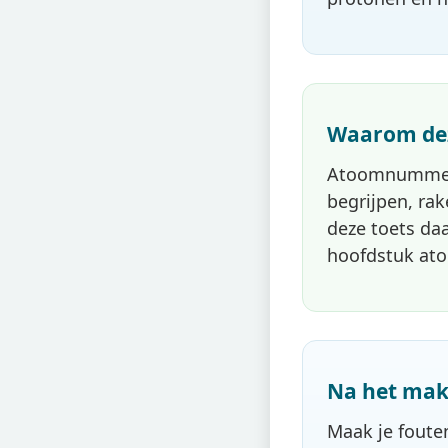
Waarom deze
Atoomnummer e
begrijpen, ra
deze toets da
hoofdstuk at
Na het mak
Maak je fouten