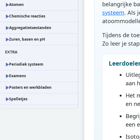
belangrijke b
Atomen
systeem
. Als
Chemische reacties
atoommodelle
Aggregatietoestanden
Tijdens de to
Zuren, basen en pH
Zo leer je st
EXTRA
Leerdoele
Periodiek systeem
Uitle
Examens
aan h
Posters en werkbladen
Het 
Spelletjes
en n
Begri
een e
Isoto