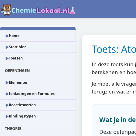
Home
Toets: A
Start hier
Toetsen
In deze toets kun
OEFENINGEN
betekenen en hoe
Elementen
Je moet alle vrage
terugzien wat er m
Ionladingen en Formules
Reactiesoorten
Bindingstypen
Wat je in d
THEORIE
Deze oefenpag