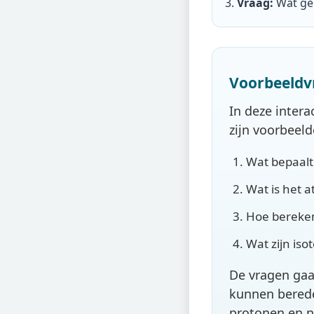
Vraag:
Wat ge
Voorbeeldv
In deze inter
zijn voorbeel
Wat bepaalt
Wat is het
Hoe bereken
Wat zijn iso
De vragen gaa
kunnen berede
protonen en n