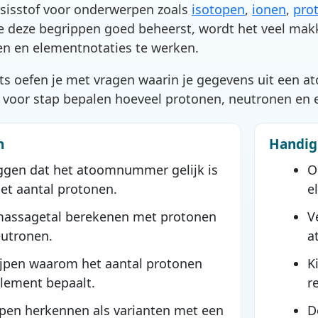
asisstof voor onderwerpen zoals
isotopen
,
ionen
,
prot
 je deze begrippen goed beheerst, wordt het veel makk
n en elementnotaties te werken.
ets oefen je met vragen waarin je gegevens uit een 
ap voor stap bepalen hoeveel protonen, neutronen en 
n
Handig 
ggen dat het atoomnummer gelijk is
O
et aantal protonen.
e
massagetal berekenen met protonen
V
eutronen.
a
jpen waarom het aantal protonen
K
lement bepaalt.
r
pen herkennen als varianten met een
D