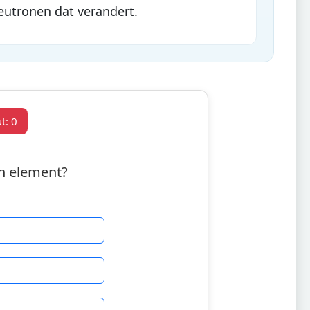
eutronen dat verandert.
t:
0
en element?