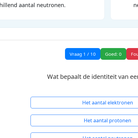
hillend aantal neutronen.
n
Vraag
1
/
10
Goed:
0
Fou
Wat bepaalt de identiteit van e
Het aantal elektronen
Het aantal protonen