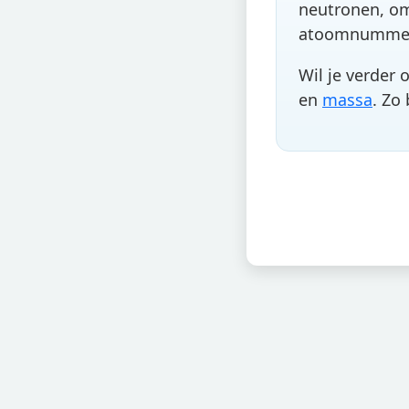
neutronen, om
atoomnummer? 
Wil je verder 
en
massa
. Zo