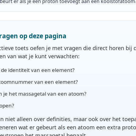
beurt er als je een proton toevoegt aan een koolstofatoom
ragen op deze pagina
actieve toets oefen je met vragen die direct horen b
den van wat je kunt verwachten:
 de identiteit van een element?
 atoomnummer van een element?
 je het massagetal van een atoom?
topen?
n niet alleen over definities, maar ook over het toe
neren wat er gebeurt als een atoom een extra proton
eutronen het massagetal bepaalt.