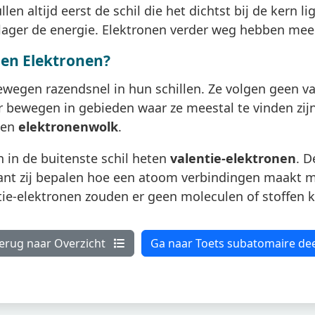
len altijd eerst de schil die het dichtst bij de kern li
 lager de energie. Elektronen verder weg hebben mee
en Elektronen?
ewegen razendsnel in hun schillen. Ze volgen geen v
 bewegen in gebieden waar ze meestal te vinden zijn
een
elektronenwolk
.
 in de buitenste schil heten
valentie-elektronen
. D
want zij bepalen hoe een atoom verbindingen maakt 
tie-elektronen zouden er geen moleculen of stoffen 
erug naar Overzicht
Ga naar Toets subatomaire dee