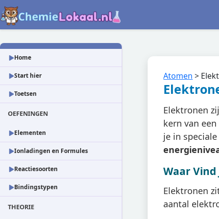
Home
Atomen
>
Elek
Start hier
Elektron
Toetsen
Elektronen zi
OEFENINGEN
kern van een
Elementen
je in specia
energienive
Ionladingen en Formules
Waar Vind 
Reactiesoorten
Bindingstypen
Elektronen zi
aantal elektr
THEORIE