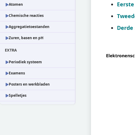
Eerste 
Atomen
Tweede
Chemische reacties
Aggregatietoestanden
Derde 
Zuren, basen en pH
EXTRA
Periodiek systeem
Examens
Posters en werkbladen
Spelletjes