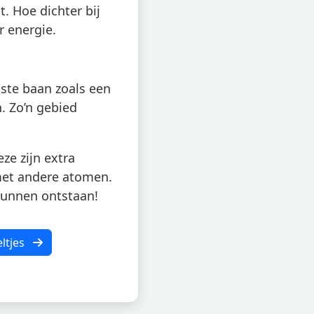
gt. Hoe dichter bij
r energie.
aste baan zoals een
. Zo’n gebied
eze zijn extra
met andere atomen.
kunnen ontstaan!
ltjes