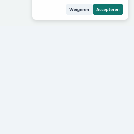
Weigeren
Accepteren
 belangrijk voor lading,
akte fouten
onen in de kern plaatsen.