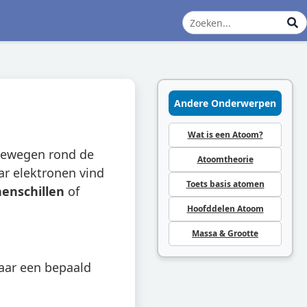
Andere Onderwerpen
Wat is een Atoom?
 bewegen rond de
Atoomtheorie
ar elektronen vind
Toets basis atomen
nenschillen
of
Hoofddelen Atoom
Massa & Grootte
maar een bepaald